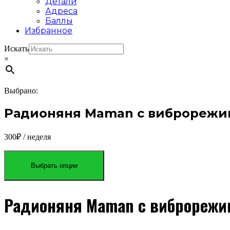
Детали
Адреса
Баллы
Избранное
Искать
×
Выбрано:
Радионяня Maman с виброреж
300
₽
/ неделя
Выбрать опции
Радионяня Maman с виброреж