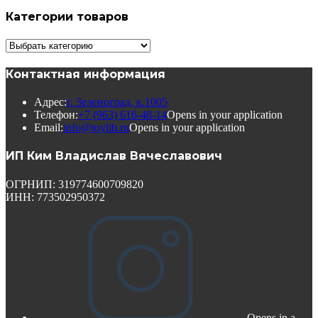
Категории товаров
Контактная информация
Адрес:
г. Зеленоград, к.1005
Телефон:
+7 (963) 616-48-14
Opens in your application
Email:
info@toylib.ru
Opens in your application
ИП Ким Владислав Вячеславович
ОГРНИП: 319774600709820
ИНН: 773502950372
Opens in a