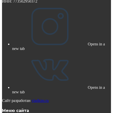
ИНН: 773502950372
Opens in a
new tab
Opens in a
new tab
Сайт разработан
vladkim.ru
Меню сайта